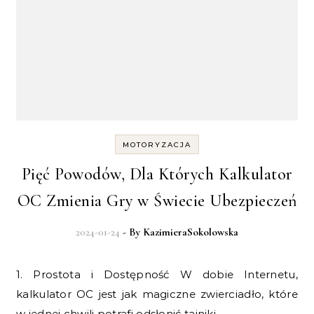
MOTORYZACJA
Pięć Powodów, Dla Których Kalkulator
OC Zmienia Gry w Świecie Ubezpieczeń
2024-01-24
- By
KazimieraSokolowska
1. Prostota i Dostępność W dobie Internetu,
kalkulator OC jest jak magiczne zwierciadło, które
w jednej chwili potrafi odsłonić tajniki…