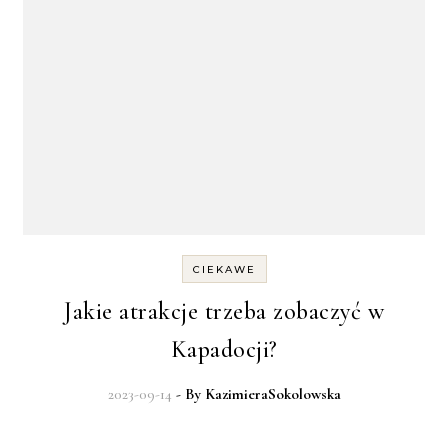
CIEKAWE
Jakie atrakcje trzeba zobaczyć w
Kapadocji?
2023-09-14
- By
KazimieraSokolowska