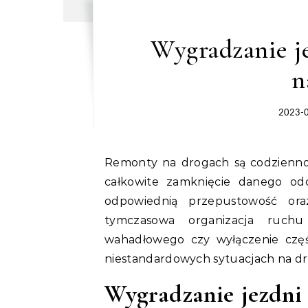
Wygradzanie j
n
2023-
Remonty na drogach są codziennością polskich kierowców. W większości przypadków
całkowite zamknięcie danego od
odpowiednią przepustowość ora
tymczasowa organizacja ruch
wahadłowego czy wyłączenie częś
niestandardowych sytuacjach na d
Wygradzanie jezdni 