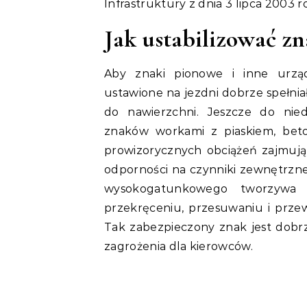
Infrastruktury z dnia 3 lipca 2003 r
Jak ustabilizować zn
Aby znaki pionowe i inne urzą
ustawione na jezdni dobrze spełnia
do nawierzchni. Jeszcze do nie
znaków workami z piaskiem, beto
prowizorycznych obciążeń zajmuj
odporności na czynniki zewnętrzn
wysokogatunkowego tworzywa sz
przekręceniu, przesuwaniu i prze
Tak zabezpieczony znak jest dobr
zagrożenia dla kierowców.