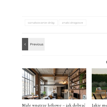
oznakowanie dróg
znaki drogowe
Małe wnętrze loftowe – jak dobrać
Jakie m