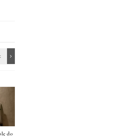
olę do