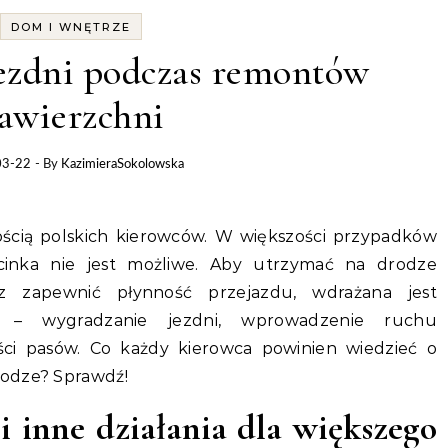
DOM I WNĘTRZE
ezdni podczas remontów
awierzchni
03-22
- By
KazimieraSokolowska
cinka nie jest możliwe. Aby utrzymać na drodze
z zapewnić płynność przejazdu, wdrażana jest
u – wygradzanie jezdni, wprowadzenie ruchu
ci pasów. Co każdy kierowca powinien wiedzieć o
rodze? Sprawdź!
i inne działania dla większego