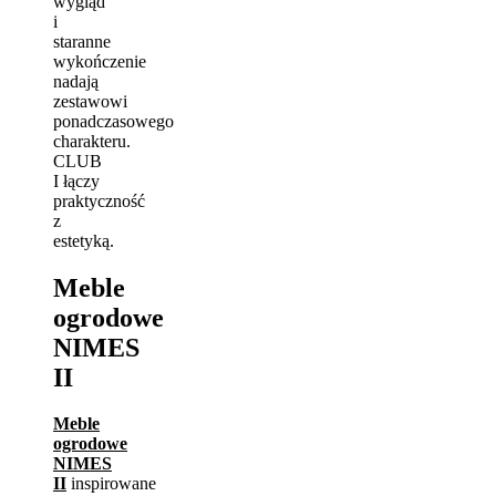
wygląd
i
staranne
wykończenie
nadają
zestawowi
ponadczasowego
charakteru.
CLUB
I łączy
praktyczność
z
estetyką.
Meble
ogrodowe
NIMES
II
Meble
ogrodowe
NIMES
II
inspirowane