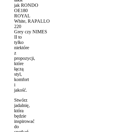
jak RONDO
OE180
ROYAL
White, RAPALLO
220
Grey czy NIMES
II to
tylko
niektóre
z
propozycji,
które
łączą
styl,
komfort
i
jakość.
Stwórz
jadalnię,
która
będzie
inspirować
do
spotkań,