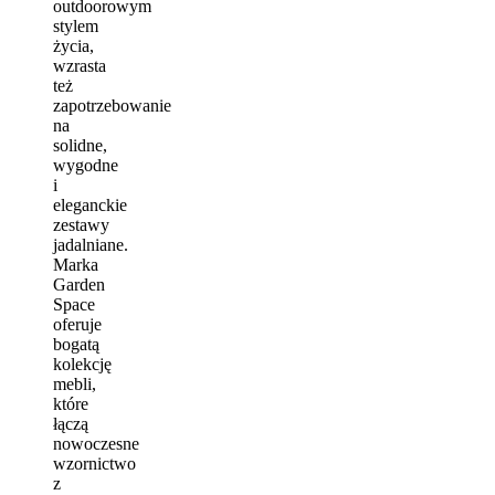
outdoorowym
stylem
życia,
wzrasta
też
zapotrzebowanie
na
solidne,
wygodne
i
eleganckie
zestawy
jadalniane.
Marka
Garden
Space
oferuje
bogatą
kolekcję
mebli,
które
łączą
nowoczesne
wzornictwo
z