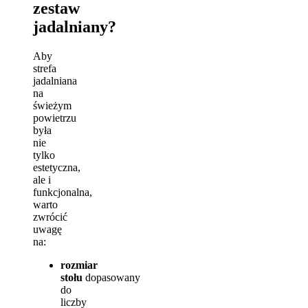
zestaw
jadalniany?
Aby
strefa
jadalniana
na
świeżym
powietrzu
była
nie
tylko
estetyczna,
ale i
funkcjonalna,
warto
zwrócić
uwagę
na:
rozmiar
stołu
dopasowany
do
liczby