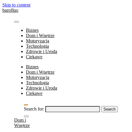
Skip to content
burofluo
Biznes
Dom i Wnętrze
Motoryzacja
Technologia
Zdrowie i Uroda
Ciekawe
Biznes
Dom i Wnętrze
Motoryzacja
Technologia
Zdrowie i Uroda
Ciekawe
Search for:
Dom i
Wnętrze