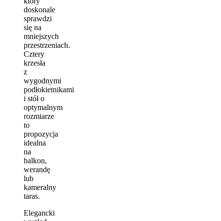
który
doskonale
sprawdzi
się na
mniejszych
przestrzeniach.
Cztery
krzesła
z
wygodnymi
podłokietnikami
i stół o
optymalnym
rozmiarze
to
propozycja
idealna
na
balkon,
werandę
lub
kameralny
taras.
Elegancki