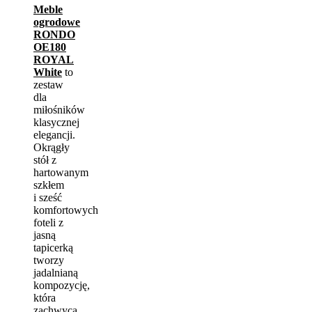
Meble
ogrodowe
RONDO
OE180
ROYAL
White
to
zestaw
dla
miłośników
klasycznej
elegancji.
Okrągły
stół z
hartowanym
szkłem
i sześć
komfortowych
foteli z
jasną
tapicerką
tworzy
jadalnianą
kompozycję,
która
zachwyca