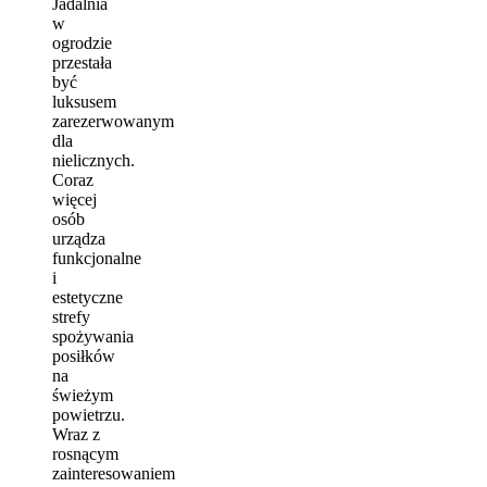
Jadalnia
w
ogrodzie
przestała
być
luksusem
zarezerwowanym
dla
nielicznych.
Coraz
więcej
osób
urządza
funkcjonalne
i
estetyczne
strefy
spożywania
posiłków
na
świeżym
powietrzu.
Wraz z
rosnącym
zainteresowaniem