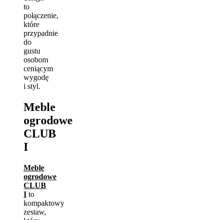
to
połączenie,
które
przypadnie
do
gustu
osobom
ceniącym
wygodę
i styl.
Meble
ogrodowe
CLUB
I
Meble
ogrodowe
CLUB
I
to
kompaktowy
zestaw,