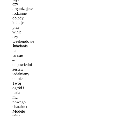
czy
organizujesz
rodzinne
obiady,
kolacje
przy
winie
czy
weekendowe
śniadania
na
tarasie
–
odpowiedni
zestaw
jadalniany
odmieni
Twój
ogród i
nada
mu
nowego
charakteru.
Modele
takie