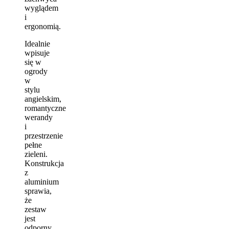
wyglądem
i
ergonomią.
Idealnie
wpisuje
się w
ogrody
w
stylu
angielskim,
romantyczne
werandy
i
przestrzenie
pełne
zieleni.
Konstrukcja
z
aluminium
sprawia,
że
zestaw
jest
odporny