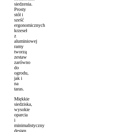
siedzenia.
Prosty
stół i
sześć
ergonomicznych
krzeseł
z
aluminiowej
ramy
tworzą
zestaw
zarówno
do
ogrodu,
jak i
na
taras.
Miękkie
siedziska,
wysokie
oparcia
i
minimalistyczny
design