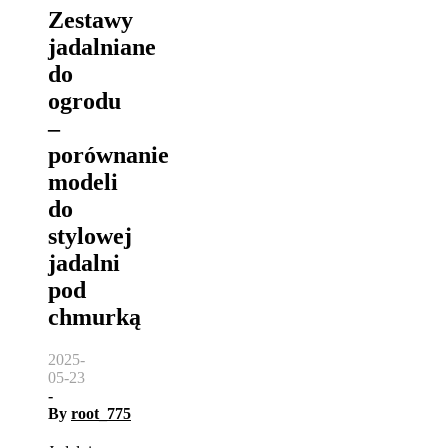
Zestawy
jadalniane
do
ogrodu
–
porównanie
modeli
do
stylowej
jadalni
pod
chmurką
2025-
05-23
-
By
root_775