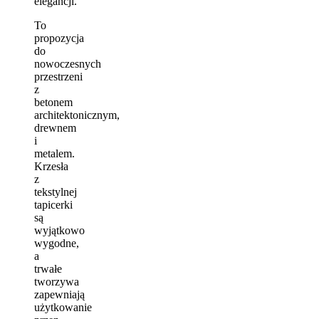
elegancji.
To
propozycja
do
nowoczesnych
przestrzeni
z
betonem
architektonicznym,
drewnem
i
metalem.
Krzesła
z
tekstylnej
tapicerki
są
wyjątkowo
wygodne,
a
trwałe
tworzywa
zapewniają
użytkowanie