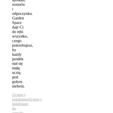
rozmów
i
odpoczynku.
Garden
Space
daje Ci
do ręki
wszystko,
czego
potrzebujesz,
by
każdy
posiłek
stał się
małą
ucztą
pod
gołym
niebem.
Zestawy
jadalniane
Zestawy
jadalniane
do
ogrodu