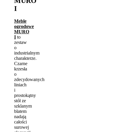
MURO
I
Meble
ogrodowe
MURO
I
to
zestaw
o
industrialnym
charakterze.
Czarne
krzesła
o
zdecydowanych
liniach
i
prostokątny
stół ze
szklanym
blatem
nadają
całości
surowej