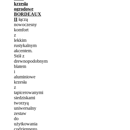
krzesła
ogrodowe
BORDEAUX
II
łączą
nowoczesny
komfort
z
lekkim
rustykalnym
akcentem.
Stół z
drewnopodobnym
blatem
i
aluminiowe
krzesła
z
tapicerowanymi
siedziskami
tworzyą
uniwersalny
zestaw
do
użytkowania
codziennego.