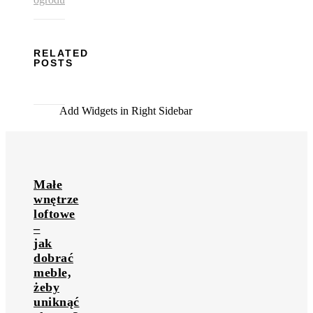
RELATED
POSTS
Add Widgets in Right Sidebar
Małe
wnętrze
loftowe
–
jak
dobrać
meble,
żeby
uniknąć