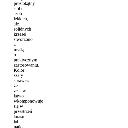
prostokątny
stół i
sześć
lekkich,
ale
solidnych
krzeseł
stworzono
z
myślą
o
praktycznym
zastosowaniu.
Kolor
szary
sprawia,
że
zestaw
łatwo
wkomponowuje
się w
przestrzeń
tarasu
lub
patio.